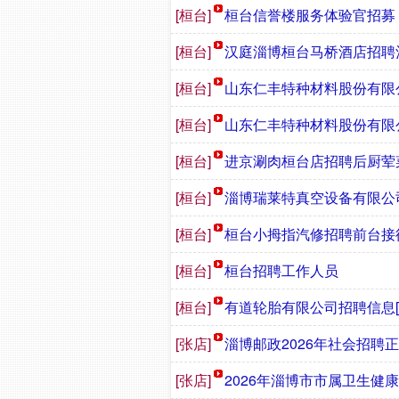
[桓台]
桓台信誉楼服务体验官招募
[桓台]
汉庭淄博桓台马桥酒店招聘
[桓台]
山东仁丰特种材料股份有限
[桓台]
山东仁丰特种材料股份有限公
[桓台]
进京涮肉桓台店招聘后厨荤
[桓台]
淄博瑞莱特真空设备有限公
[桓台]
桓台小拇指汽修招聘前台接
[桓台]
桓台招聘工作人员
[桓台]
有道轮胎有限公司招聘信息[2
[张店]
淄博邮政2026年社会招聘
[张店]
2026年淄博市市属卫生健