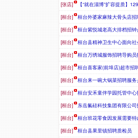
[张店]
【“就在淄博”扩容提质】12
[桓台]
桓台外婆家麻辣大骨头店招
[桓台]
桓台紫悦城老高大排档招钟
[桓台]
桓台县精神卫生中心面向社
[桓台]
桓台万绣城服饰招聘导购员
[桓台]
桓台喜客家(前埠店)超市招
[桓台]
桓台来一碗大锅菜招聘服务
[桓台]
桓台安禾童伴学园托管中心
[桓台]
东岳氟硅科技集团有限公司
[桓台]
桓台班花零食因发展需要特
[桓台]
桓台县果里镇招聘质检员