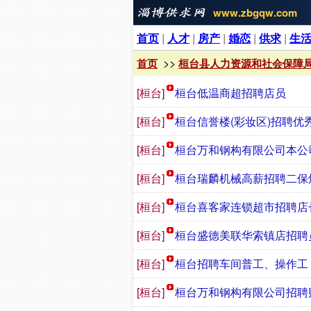
www.zbgqw.com
首页
|
人才
|
房产
|
婚恋
|
供求
|
生
>>
首页
桓台县人力资源和社会保障
[桓台]
桓台低温商超招聘店员
[桓台]
桓台信誉楼(彩妆区)招聘优
[桓台]
桓台万和钢构有限公司本公司
[桓台]
桓台瑞麟机械高薪招聘二保
[桓台]
桓台喜客家连锁超市招聘店长
[桓台]
桓台盛德美联华索镇店招聘
[桓台]
桓台招聘车间普工、操作工
[桓台]
桓台万和钢构有限公司招聘财