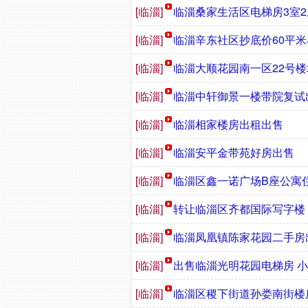
[临淄]
临淄桑家生活区电梯房3室
[临淄]
临淄辛东社区抄底价60平
[临淄]
临淄大顺花园南一区22号
[临淄]
临淄中轩御景一楼带院复试
[临淄]
临淄相家楼房出租出售
[临淄]
临淄安平金带苑好房出售
[临淄]
临淄区鑫一诺广场B座公寓
[临淄]
转让临淄区齐都国际写字楼
[临淄]
临淄凤凰镇陈家花园二手房
[临淄]
出售临淄光明花园电梯房 小
[临淄]
临淄区稷下街道孙娄南街楼