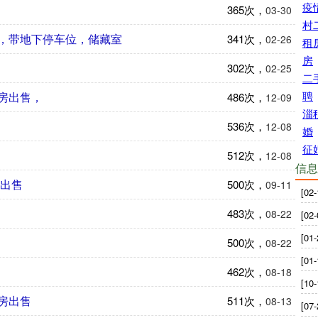
疫
365次，
03-30
村
，带地下停车位，储藏室
341次，
02-26
租
房
302次，
02-25
二
聘
房出售，
486次，
12-09
淄
536次，
12-08
婚
征
512次，
12-08
信息
万出售
500次，
09-11
[02-
483次，
08-22
[02-
[01-
500次，
08-22
[01-
462次，
08-18
[10-
房出售
511次，
08-13
[07-