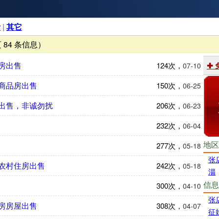
活
|
其它
页 84 条信息）
房出售
124次，
✚
07-10
商品房出售
150次，
06-25
出售，非诚勿扰
206次，
06-23
232次，
06-04
地区
277次，
05-18
张
农村住房出售
242次，
05-18
淄
信息
300次，
04-10
张
房房屋出售
308次，
04-07
征