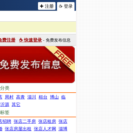
✚ 注册
☕ 登录
 免费注册
☕ 快速登录
- 免费发布信息
分类
店
周村
高青
淄川
桓台
博山
临
沂源
其它
标签
店招聘
张店二手房
张店租房
张店
婚
张店房屋出租
张店人才网
淄博