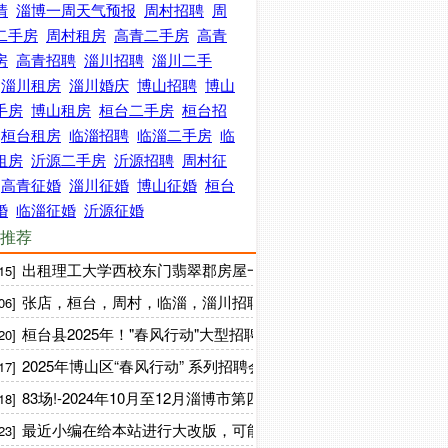
情
淄博一周天气预报
周村招聘
周
二手房
周村租房
高青二手房
高青
房
高青招聘
淄川招聘
淄川二手
淄川租房
淄川婚庆
博山招聘
博山
手房
博山租房
桓台二手房
桓台招
桓台租房
临淄招聘
临淄二手房
临
租房
沂源二手房
沂源招聘
周村征
高青征婚
淄川征婚
博山征婚
桓台
婚
临淄征婚
沂源征婚
推荐
出租理工大学西校东门翡翠郡房屋一套，90平方，两室一厅，
15]
张店，桓台，周村，临淄，淄川招聘保险续期人员各1名
06]
桓台县2025年！"春风行动"大型招聘会，就在新时代文明实践中
20]
2025年博山区“春风行动” 系列招聘会邀您参加
17]
83场!-2024年10月至12月淄博市第四季度零工专项招聘会来啦
18]
最近小编在给本站进行大改版，可能信息更新不及时
23]