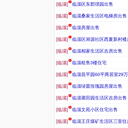
[临淄]
临淄区东郡璟园出售
[临淄]
临淄桑家生活区电梯房出售
[临淄]
临淄房屋出售
[临淄]
临淄区溡源社区西夏新村楼
[临淄]
临淄相家生活区吉房出售
[临淄]
临淄租售3楼住宅
[临淄]
临淄昌平园60平两居室29
[临淄]
临淄绿茵玫瑰园房屋出售
[临淄]
临淄莆田园生活区吉房出售
[临淄]
临淄文苑小区住宅出售
[临淄]
临淄王庄煤矿生活区三室住