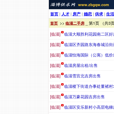
www.zbgqw.com
首页
|
人才
|
房产
|
婚恋
|
供求
|
生
>>
_ 第1页 （共3
首页
临淄二手房
[临淄]
临淄大顺胜利花园南二区好
[临淄]
临淄区齐园路东海春城沿街
[临淄]
临淄怡海国际（公寓）低价
[临淄]
临淄房屋出租/出售
[临淄]
临淄雪宫北吉房出售
[临淄]
临淄稷下街道办事处董褚村
[临淄]
临淄万豪花园吉房出售
[临淄]
临淄区安乐新村小高层电梯