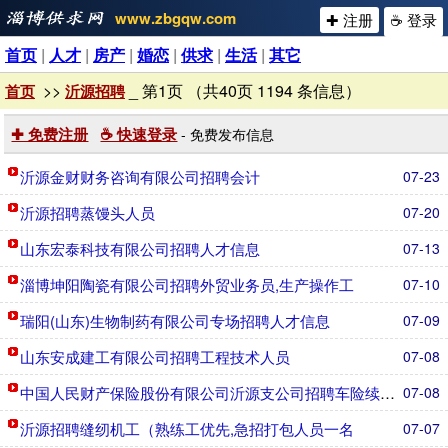
www.zbgqw.com
✚ 注册
☕ 登录
首页
|
人才
|
房产
|
婚恋
|
供求
|
生活
|
其它
>>
_ 第1页 （共40页 1194 条信息）
首页
沂源招聘
✚ 免费注册
☕ 快速登录
- 免费发布信息
沂源金财财务咨询有限公司招聘会计
07-23
沂源招聘蒸馒头人员
07-20
山东宏泰科技有限公司招聘人才信息
07-13
淄博坤阳陶瓷有限公司招聘外贸业务员,生产操作工
07-10
瑞阳(山东)生物制药有限公司专场招聘人才信息
07-09
山东安成建工有限公司招聘工程技术人员
07-08
中国人民财产保险股份有限公司沂源支公司招聘车险续保专员
07-08
沂源招聘缝纫机工（熟练工优先,急招打包人员一名
07-07