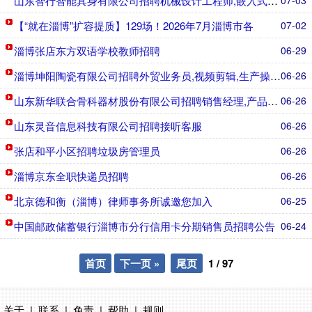
山东智行智能具身有限公司招聘机械设计工程师,嵌入式软件开
07-03
【“就在淄博”扩容提质】129场！2026年7月淄博市各
07-02
淄博张店东方双语学校教师招聘
06-29
淄博坤阳陶瓷有限公司招聘外贸业务员,视频剪辑,生产操作工
06-26
山东新华联合骨科器材股份有限公司招聘销售经理,产品销售,
06-26
山东灵音信息科技有限公司招聘接听客服
06-26
张店和平小区招聘垃圾房管理员
06-26
淄博京东全职快递员招聘
06-26
北京德和衡（淄博）律师事务所诚邀您加入
06-25
中国邮政储蓄银行淄博市分行信用卡分期销售员招聘公告
06-24
首页
下一页 »
尾页
1
/
97
关于
|
联系
|
免责
|
帮助
|
规则