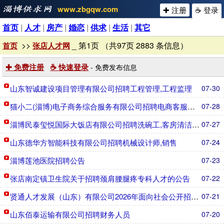
www.zbgqw.com
✚ 注册
☕ 登录
首页
|
人才
|
房产
|
婚恋
|
供求
|
生活
|
其它
>>
_ 第1页 （共97页 2883 条信息）
首页
张店人才网
✚ 免费注册
☕ 快速登录
- 免费发布信息
山东智诚建设项目管理有限公司招聘工程管理,工程监理
07-30
猫小二(淄博)电子商务综合服务有限公司招聘电商客服主管,
07-28
淄博民泰玺悦国际大饭店有限公司招聘洗碗工,客房清洁工,安
07-27
山东德华方智能科技有限公司招聘机械设计师,销售
07-24
淄博莲池医院招聘公告
07-23
张店南定镇卫生院关于招聘颈肩腰腿疼专科人才的公告
07-22
贤通人才发展（山东）有限公司2026年面向社会公开招聘淄
07-21
山东佰泰运输有限公司招聘财务人员
07-20