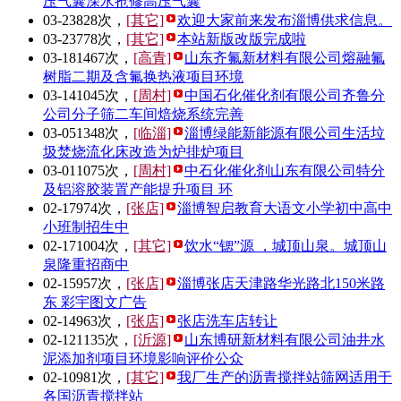
压气囊深水抢修高压气囊
03-23
828次，
[其它]
欢迎大家前来发布淄博供求信息。
03-23
778次，
[其它]
本站新版改版完成啦
03-18
1467次，
[高青]
山东齐氟新材料有限公司熔融氟
树脂二期及含氟换热液项目环境
03-14
1045次，
[周村]
中国石化催化剂有限公司齐鲁分
公司分子筛二车间焙烧系统完善
03-05
1348次，
[临淄]
淄博绿能新能源有限公司生活垃
圾焚烧流化床改造为炉排炉项目
03-01
1075次，
[周村]
中石化催化剂山东有限公司特分
及铝溶胶装置产能提升项目 环
02-17
974次，
[张店]
淄博智启教育大语文小学初中高中
小班制招生中
02-17
1004次，
[其它]
饮水“锶”源 ，城顶山泉。城顶山
泉隆重招商中
02-15
957次，
[张店]
淄博张店天津路华光路北150米路
东 彩宇图文广告
02-14
963次，
[张店]
张店洗车店转让
02-12
1135次，
[沂源]
山东博研新材料有限公司油井水
泥添加剂项目环境影响评价公众
02-10
981次，
[其它]
我厂生产的沥青搅拌站筛网适用于
各国沥青搅拌站