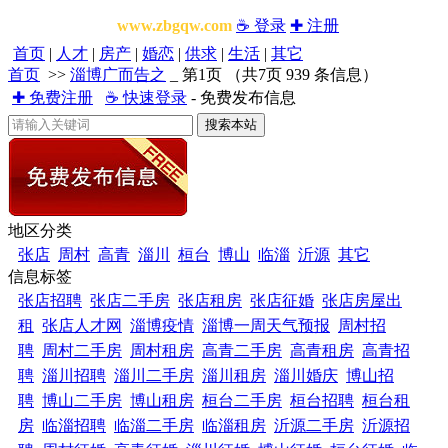
www.zbgqw.com
☕ 登录
✚ 注册
首页
|
人才
|
房产
|
婚恋
|
供求
|
生活
|
其它
首页
>>
淄博广而告之
_ 第1页 （共7页 939 条信息）
✚ 免费注册
☕ 快速登录
- 免费发布信息
地区分类
张店
周村
高青
淄川
桓台
博山
临淄
沂源
其它
信息标签
张店招聘
张店二手房
张店租房
张店征婚
张店房屋出
租
张店人才网
淄博疫情
淄博一周天气预报
周村招
聘
周村二手房
周村租房
高青二手房
高青租房
高青招
聘
淄川招聘
淄川二手房
淄川租房
淄川婚庆
博山招
聘
博山二手房
博山租房
桓台二手房
桓台招聘
桓台租
房
临淄招聘
临淄二手房
临淄租房
沂源二手房
沂源招