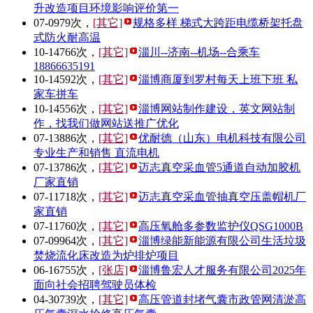
升改造项目环境影响评价第一
07-09
79次，
[其它]
规格多样 梯式大跨距电缆桥架托盘
式防火耐高温
10-14
766次，
[其它]
淄川--济南--机场--合乘车
18866635191
10-14
592次，
[其它]
淄博商厦到罗村每天上班下班 私
家车拼车
10-14
556次，
[其它]
淄博网站制作建设，英文网站制
作，找我们做网站送推广优化
07-13
886次，
[其它]
优耐德（山东）电机科技有限公司
专业生产和销售 直流电机
07-13
786次，
[其它]
迈志真空采血管5通道自动加胶机
厂家直销
07-11
718次，
[其它]
迈志真空采血管抽真空压盖帽机厂
家直销
07-11
760次，
[其它]
高压氧舱多参数监护仪QSG1000B
07-09
964次，
[其它]
淄博绿能新能源有限公司生活垃圾
焚烧流化床改造为炉排炉项目
06-16
755次，
[张店]
淄博鲁宏人才服务有限公司2025年
面向社会招聘驾驶员体检
04-30
739次，
[其它]
高压管道封堵气囊市政管网清淤高