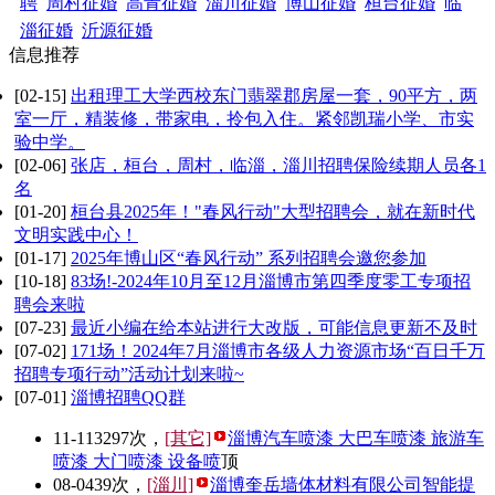
聘
周村征婚
高青征婚
淄川征婚
博山征婚
桓台征婚
临
淄征婚
沂源征婚
信息推荐
[02-15]
出租理工大学西校东门翡翠郡房屋一套，90平方，两
室一厅，精装修，带家电，拎包入住。紧邻凯瑞小学、市实
验中学。
[02-06]
张店，桓台，周村，临淄，淄川招聘保险续期人员各1
名
[01-20]
桓台县2025年！"春风行动"大型招聘会，就在新时代
文明实践中心！
[01-17]
2025年博山区“春风行动” 系列招聘会邀您参加
[10-18]
83场!-2024年10月至12月淄博市第四季度零工专项招
聘会来啦
[07-23]
最近小编在给本站进行大改版，可能信息更新不及时
[07-02]
171场！2024年7月淄博市各级人力资源市场“百日千万
招聘专项行动”活动计划来啦~
[07-01]
淄博招聘QQ群
11-11
3297次，
[其它]
淄博汽车喷漆 大巴车喷漆 旅游车
喷漆 大门喷漆 设备喷
顶
08-04
39次，
[淄川]
淄博奎岳墙体材料有限公司智能提