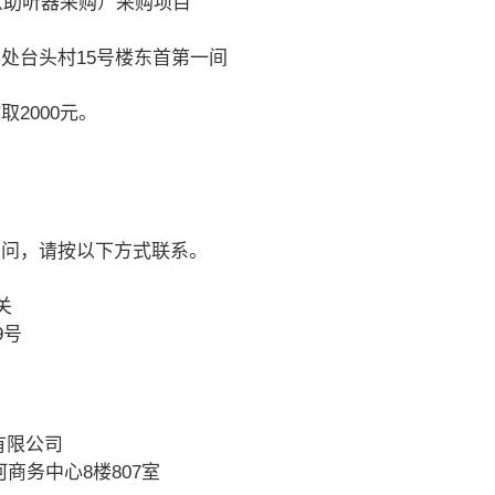
（助听器采购）采购项目
处台头村15号楼东首第一间
2000元。
。
询问，请按以下方式联系。
关
9号
有限公司
河商务中心8楼807室