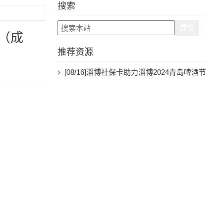
搜索
（成
推荐资源
[08/16]
淄博社保卡助力淄博2024青岛啤酒节
消费满200减30！