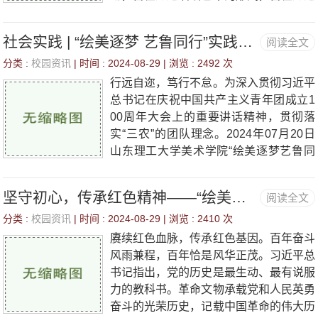
艺术手段美化乡村环境，提升乡村文化内
涵，助力乡村振兴
社会实践 | “绘美逐梦 艺鲁同行”实践团队走进高青
阅读全文
分类 :
校园资讯
| 时间 : 2024-08-29 | 浏览 :
2492 次
行远自迩，笃行不怠。为深入贯彻习近平
总书记在庆祝中国共产主义青年团成立1
00周年大会上的重要讲话精神，贯彻落
实“三农”的团队理念。2024年07月20日
山东理工大学美术学院“绘美逐梦艺鲁同
行”实践团队结合自身专业技能优势，走
进淄博市高青县黑
坚守初心，传承红色精神——“绘美逐梦 艺鲁同行”社会实践团队走访老党员
阅读全文
分类 :
校园资讯
| 时间 : 2024-08-29 | 浏览 :
2410 次
赓续红色血脉，传承红色基因。百年奋斗
风雨兼程，百年恰是风华正茂。习近平总
书记指出，党的历史是最生动、最有说服
力的教科书。革命文物承载党和人民英勇
奋斗的光荣历史，记载中国革命的伟大历