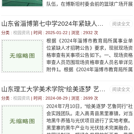
队伍，在博斯坦村委会前的篮球广场开展
了初中组篮球赛的淘汰赛和半决赛。三个
泉子村与博斯坦村第一
山东省淄博第七中学2024年紧缺人才招聘现场资格审查公告
阅读全文
分类 :
校园资讯
| 时间 : 2025-01-22 | 浏览 :
2932 次
根据《2024年淄博市教育局所属事业单
位紧缺人才招聘公告》要求，现就现场资
格审查有关事项公告如下。一、现场资格
审查人员范围现场资格审查人员名单详见
附件1。根据《2024年淄博市教育局所属
事业单位紧缺人才招聘公告》要求，未按
规定时间和要求提交
山东理工大学美术学院“绘美逐梦 艺鲁同行”社会实践团队赴高青县黑里寨镇探索绿色发展新路径——黑牛产业与光伏项目
阅读全文
分类 :
校园资讯
| 时间 : 2024-08-29 | 浏览 :
2699 次
2024年7月10日，“绘美逐梦·艺鲁同行”社
会实践团队。走入高青县黑里寨镇，对当
地黑牛养殖与光伏项目进行了实地考察。
黑里寨的黑牛产业与光伏技术完美融合，